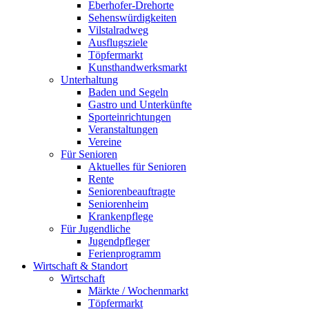
Eberhofer-Drehorte
Sehenswürdigkeiten
Vilstalradweg
Ausflugsziele
Töpfermarkt
Kunsthandwerksmarkt
Unterhaltung
Baden und Segeln
Gastro und Unterkünfte
Sporteinrichtungen
Veranstaltungen
Vereine
Für Senioren
Aktuelles für Senioren
Rente
Seniorenbeauftragte
Seniorenheim
Krankenpflege
Für Jugendliche
Jugendpfleger
Ferienprogramm
Wirtschaft & Standort
Wirtschaft
Märkte / Wochenmarkt
Töpfermarkt