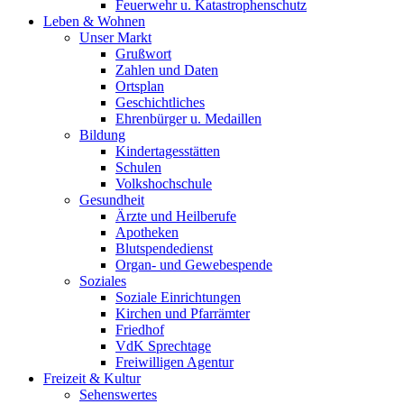
Feuerwehr u. Katastrophenschutz
Leben & Wohnen
Unser Markt
Grußwort
Zahlen und Daten
Ortsplan
Geschichtliches
Ehrenbürger u. Medaillen
Bildung
Kindertagesstätten
Schulen
Volkshochschule
Gesundheit
Ärzte und Heilberufe
Apotheken
Blutspendedienst
Organ- und Gewebespende
Soziales
Soziale Einrichtungen
Kirchen und Pfarrämter
Friedhof
VdK Sprechtage
Freiwilligen Agentur
Freizeit & Kultur
Sehenswertes