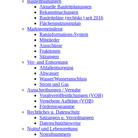
Bauleitplanungen
Aktuelle Bauleitplanungen
Bekanntmachungen
Bauleitpläne (rechtskr.) seit 2016
Flächennutzungsplan
Marktgemeinderat
Ratsinformations-System
Mitglieder
Ausschüsse
Fraktionen
Sitzungen
Ver- und Entsorgung
Abfallentsorgung
Abwasser
Wasser/Wasseranschluss
Strom und Gas
Ausschreibungen / Vergabe
Vorabveröffentlichungen (VOB)
Vergebene Aufträge (VOB)
Förderprogramme
Rechtliches u. Datenschutz
Satzungen u. Verordnungen
Datenschutzhinweise
Notruf und Lebensrettung
Notrufnummern