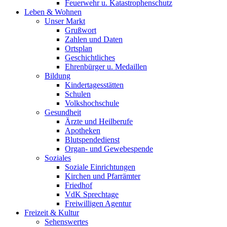
Feuerwehr u. Katastrophenschutz
Leben & Wohnen
Unser Markt
Grußwort
Zahlen und Daten
Ortsplan
Geschichtliches
Ehrenbürger u. Medaillen
Bildung
Kindertagesstätten
Schulen
Volkshochschule
Gesundheit
Ärzte und Heilberufe
Apotheken
Blutspendedienst
Organ- und Gewebespende
Soziales
Soziale Einrichtungen
Kirchen und Pfarrämter
Friedhof
VdK Sprechtage
Freiwilligen Agentur
Freizeit & Kultur
Sehenswertes