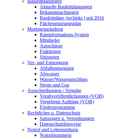
Bauleitplanungen
Aktuelle Bauleitplanungen
Bekanntmachungen
Bauleitpläne (rechtskr.) seit 2016
Flächennutzungsplan
Marktgemeinderat
Ratsinformations-System
Mitglieder
Ausschüsse
Fraktionen
Sitzungen
Ver- und Entsorgung
Abfallentsorgung
Abwasser
Wasser/Wasseranschluss
Strom und Gas
Ausschreibungen / Vergabe
Vorabveröffentlichungen (VOB)
Vergebene Aufträge (VOB)
Förderprogramme
Rechtliches u. Datenschutz
Satzungen u. Verordnungen
Datenschutzhinweise
Notruf und Lebensrettung
Notrufnummern