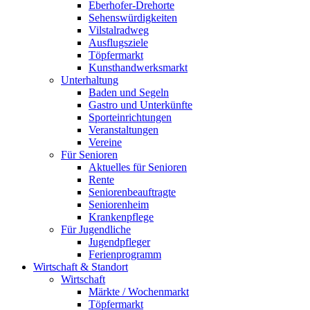
Eberhofer-Drehorte
Sehenswürdigkeiten
Vilstalradweg
Ausflugsziele
Töpfermarkt
Kunsthandwerksmarkt
Unterhaltung
Baden und Segeln
Gastro und Unterkünfte
Sporteinrichtungen
Veranstaltungen
Vereine
Für Senioren
Aktuelles für Senioren
Rente
Seniorenbeauftragte
Seniorenheim
Krankenpflege
Für Jugendliche
Jugendpfleger
Ferienprogramm
Wirtschaft & Standort
Wirtschaft
Märkte / Wochenmarkt
Töpfermarkt