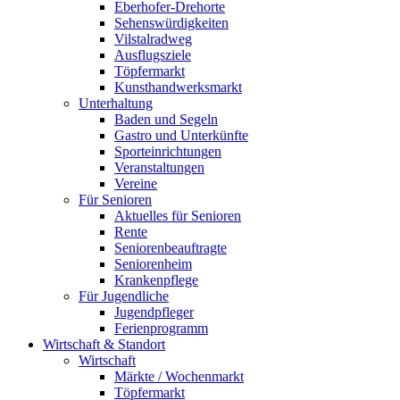
Eberhofer-Drehorte
Sehenswürdigkeiten
Vilstalradweg
Ausflugsziele
Töpfermarkt
Kunsthandwerksmarkt
Unterhaltung
Baden und Segeln
Gastro und Unterkünfte
Sporteinrichtungen
Veranstaltungen
Vereine
Für Senioren
Aktuelles für Senioren
Rente
Seniorenbeauftragte
Seniorenheim
Krankenpflege
Für Jugendliche
Jugendpfleger
Ferienprogramm
Wirtschaft & Standort
Wirtschaft
Märkte / Wochenmarkt
Töpfermarkt