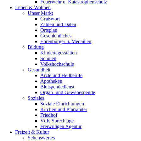
Feuerwehr u. Katastrophenschutz
Leben & Wohnen
Unser Markt
Grußwort
Zahlen und Daten
Ortsplan
Geschichtliches
Ehrenbürger u. Medaillen
Bildung
Kindertagesstätten
Schulen
Volkshochschule
Gesundheit
Ärzte und Heilberufe
Apotheken
Blutspendedienst
Organ- und Gewebespende
Soziales
Soziale Einrichtungen
Kirchen und Pfarrämter
Friedhof
VdK Sprechtage
Freiwilligen Agentur
Freizeit & Kultur
Sehenswertes