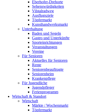
Eberhofer-Drehorte
Sehenswürdigkeiten
Vilstalradweg
Ausflugsziele
Töpfermarkt
Kunsthandwerksmarkt
Unterhaltung
Baden und Segeln
Gastro und Unterkünfte
Sporteinrichtungen
Veranstaltungen
Vereine
Für Senioren
Aktuelles für Senioren
Rente
Seniorenbeauftragte
Seniorenheim
Krankenpflege
Für Jugendliche
Jugendpfleger
Ferienprogramm
Wirtschaft & Standort
Wirtschaft
Märkte / Wochenmarkt
Töpfermarkt