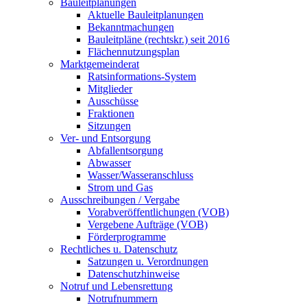
Bauleitplanungen
Aktuelle Bauleitplanungen
Bekanntmachungen
Bauleitpläne (rechtskr.) seit 2016
Flächennutzungsplan
Marktgemeinderat
Ratsinformations-System
Mitglieder
Ausschüsse
Fraktionen
Sitzungen
Ver- und Entsorgung
Abfallentsorgung
Abwasser
Wasser/Wasseranschluss
Strom und Gas
Ausschreibungen / Vergabe
Vorabveröffentlichungen (VOB)
Vergebene Aufträge (VOB)
Förderprogramme
Rechtliches u. Datenschutz
Satzungen u. Verordnungen
Datenschutzhinweise
Notruf und Lebensrettung
Notrufnummern