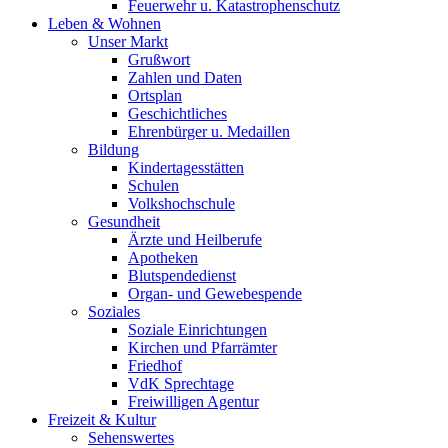
Feuerwehr u. Katastrophenschutz
Leben & Wohnen
Unser Markt
Grußwort
Zahlen und Daten
Ortsplan
Geschichtliches
Ehrenbürger u. Medaillen
Bildung
Kindertagesstätten
Schulen
Volkshochschule
Gesundheit
Ärzte und Heilberufe
Apotheken
Blutspendedienst
Organ- und Gewebespende
Soziales
Soziale Einrichtungen
Kirchen und Pfarrämter
Friedhof
VdK Sprechtage
Freiwilligen Agentur
Freizeit & Kultur
Sehenswertes