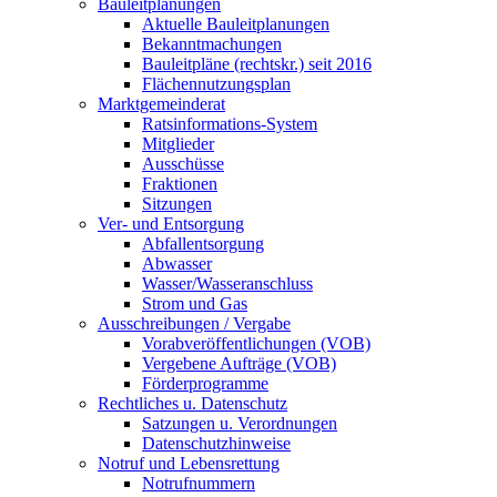
Bauleitplanungen
Aktuelle Bauleitplanungen
Bekanntmachungen
Bauleitpläne (rechtskr.) seit 2016
Flächennutzungsplan
Marktgemeinderat
Ratsinformations-System
Mitglieder
Ausschüsse
Fraktionen
Sitzungen
Ver- und Entsorgung
Abfallentsorgung
Abwasser
Wasser/Wasseranschluss
Strom und Gas
Ausschreibungen / Vergabe
Vorabveröffentlichungen (VOB)
Vergebene Aufträge (VOB)
Förderprogramme
Rechtliches u. Datenschutz
Satzungen u. Verordnungen
Datenschutzhinweise
Notruf und Lebensrettung
Notrufnummern