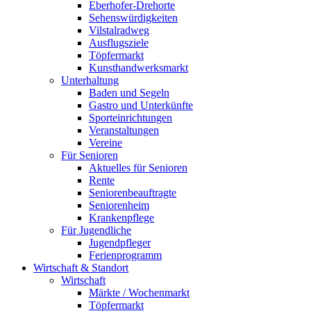
Eberhofer-Drehorte
Sehenswürdigkeiten
Vilstalradweg
Ausflugsziele
Töpfermarkt
Kunsthandwerksmarkt
Unterhaltung
Baden und Segeln
Gastro und Unterkünfte
Sporteinrichtungen
Veranstaltungen
Vereine
Für Senioren
Aktuelles für Senioren
Rente
Seniorenbeauftragte
Seniorenheim
Krankenpflege
Für Jugendliche
Jugendpfleger
Ferienprogramm
Wirtschaft & Standort
Wirtschaft
Märkte / Wochenmarkt
Töpfermarkt