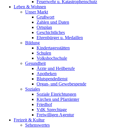
Feuerwehr u. Katastrophenschutz
Leben & Wohnen
Unser Markt
Grußwort
Zahlen und Daten
Ortsplan
Geschichtliches
Ehrenbürger u. Medaillen
Bildung
Kindertagesstätten
Schulen
Volkshochschule
Gesundheit
Ärzte und Heilberufe
Apotheken
Blutspendedienst
Organ- und Gewebespende
Soziales
Soziale Einrichtungen
Kirchen und Pfarrämter
Friedhof
VdK Sprechtage
Freiwilligen Agentur
Freizeit & Kultur
Sehenswertes