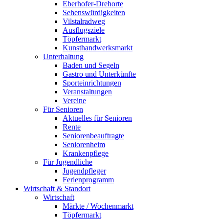
Eberhofer-Drehorte
Sehenswürdigkeiten
Vilstalradweg
Ausflugsziele
Töpfermarkt
Kunsthandwerksmarkt
Unterhaltung
Baden und Segeln
Gastro und Unterkünfte
Sporteinrichtungen
Veranstaltungen
Vereine
Für Senioren
Aktuelles für Senioren
Rente
Seniorenbeauftragte
Seniorenheim
Krankenpflege
Für Jugendliche
Jugendpfleger
Ferienprogramm
Wirtschaft & Standort
Wirtschaft
Märkte / Wochenmarkt
Töpfermarkt