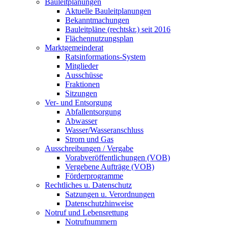
Bauleitplanungen
Aktuelle Bauleitplanungen
Bekanntmachungen
Bauleitpläne (rechtskr.) seit 2016
Flächennutzungsplan
Marktgemeinderat
Ratsinformations-System
Mitglieder
Ausschüsse
Fraktionen
Sitzungen
Ver- und Entsorgung
Abfallentsorgung
Abwasser
Wasser/Wasseranschluss
Strom und Gas
Ausschreibungen / Vergabe
Vorabveröffentlichungen (VOB)
Vergebene Aufträge (VOB)
Förderprogramme
Rechtliches u. Datenschutz
Satzungen u. Verordnungen
Datenschutzhinweise
Notruf und Lebensrettung
Notrufnummern