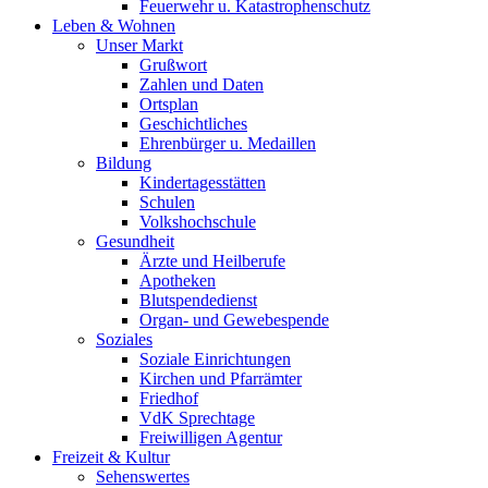
Feuerwehr u. Katastrophenschutz
Leben & Wohnen
Unser Markt
Grußwort
Zahlen und Daten
Ortsplan
Geschichtliches
Ehrenbürger u. Medaillen
Bildung
Kindertagesstätten
Schulen
Volkshochschule
Gesundheit
Ärzte und Heilberufe
Apotheken
Blutspendedienst
Organ- und Gewebespende
Soziales
Soziale Einrichtungen
Kirchen und Pfarrämter
Friedhof
VdK Sprechtage
Freiwilligen Agentur
Freizeit & Kultur
Sehenswertes