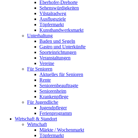
Eberhofer-Drehorte
Sehenswürdigkeiten
Vilstalradweg
Ausflugsziele
Töpfermarkt
Kunsthandwerksmarkt
Unterhaltung
Baden und Segeln
Gastro und Unterkünfte
Sporteinrichtungen
Veranstaltungen
Vereine
Für Senioren
Aktuelles für Senioren
Rente
Seniorenbeauftragte
Seniorenheim
Krankenpflege
Für Jugendliche
Jugendpfleger
Ferienprogramm
Wirtschaft & Standort
Wirtschaft
Märkte / Wochenmarkt
Töpfermarkt