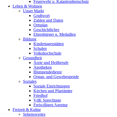
Feuerwehr u. Katastrophenschutz
Leben & Wohnen
Unser Markt
Grußwort
Zahlen und Daten
Ortsplan
Geschichtliches
Ehrenbürger u. Medaillen
Bildung
Kindertagesstätten
Schulen
Volkshochschule
Gesundheit
Ärzte und Heilberufe
Apotheken
Blutspendedienst
Organ- und Gewebespende
Soziales
Soziale Einrichtungen
Kirchen und Pfarrämter
Friedhof
VdK Sprechtage
Freiwilligen Agentur
Freizeit & Kultur
Sehenswertes