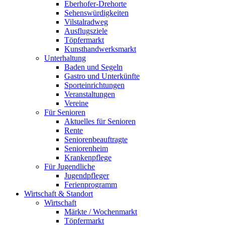
Eberhofer-Drehorte
Sehenswürdigkeiten
Vilstalradweg
Ausflugsziele
Töpfermarkt
Kunsthandwerksmarkt
Unterhaltung
Baden und Segeln
Gastro und Unterkünfte
Sporteinrichtungen
Veranstaltungen
Vereine
Für Senioren
Aktuelles für Senioren
Rente
Seniorenbeauftragte
Seniorenheim
Krankenpflege
Für Jugendliche
Jugendpfleger
Ferienprogramm
Wirtschaft & Standort
Wirtschaft
Märkte / Wochenmarkt
Töpfermarkt