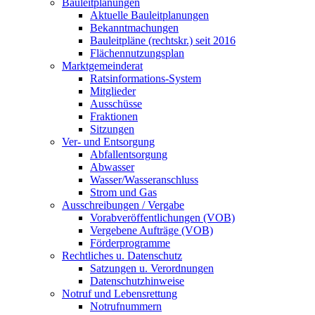
Bauleitplanungen
Aktuelle Bauleitplanungen
Bekanntmachungen
Bauleitpläne (rechtskr.) seit 2016
Flächennutzungsplan
Marktgemeinderat
Ratsinformations-System
Mitglieder
Ausschüsse
Fraktionen
Sitzungen
Ver- und Entsorgung
Abfallentsorgung
Abwasser
Wasser/Wasseranschluss
Strom und Gas
Ausschreibungen / Vergabe
Vorabveröffentlichungen (VOB)
Vergebene Aufträge (VOB)
Förderprogramme
Rechtliches u. Datenschutz
Satzungen u. Verordnungen
Datenschutzhinweise
Notruf und Lebensrettung
Notrufnummern