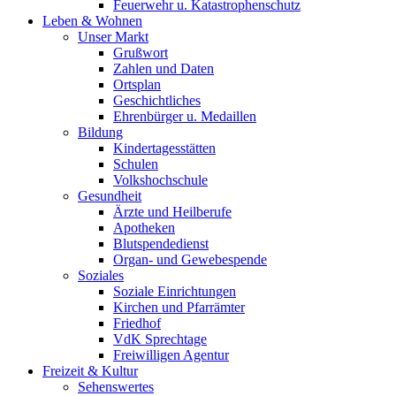
Feuerwehr u. Katastrophenschutz
Leben & Wohnen
Unser Markt
Grußwort
Zahlen und Daten
Ortsplan
Geschichtliches
Ehrenbürger u. Medaillen
Bildung
Kindertagesstätten
Schulen
Volkshochschule
Gesundheit
Ärzte und Heilberufe
Apotheken
Blutspendedienst
Organ- und Gewebespende
Soziales
Soziale Einrichtungen
Kirchen und Pfarrämter
Friedhof
VdK Sprechtage
Freiwilligen Agentur
Freizeit & Kultur
Sehenswertes