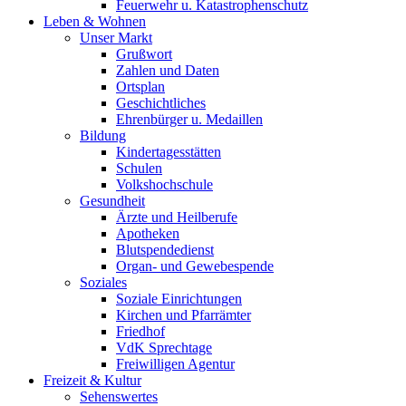
Feuerwehr u. Katastrophenschutz
Leben & Wohnen
Unser Markt
Grußwort
Zahlen und Daten
Ortsplan
Geschichtliches
Ehrenbürger u. Medaillen
Bildung
Kindertagesstätten
Schulen
Volkshochschule
Gesundheit
Ärzte und Heilberufe
Apotheken
Blutspendedienst
Organ- und Gewebespende
Soziales
Soziale Einrichtungen
Kirchen und Pfarrämter
Friedhof
VdK Sprechtage
Freiwilligen Agentur
Freizeit & Kultur
Sehenswertes