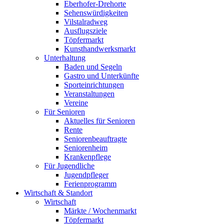
Eberhofer-Drehorte
Sehenswürdigkeiten
Vilstalradweg
Ausflugsziele
Töpfermarkt
Kunsthandwerksmarkt
Unterhaltung
Baden und Segeln
Gastro und Unterkünfte
Sporteinrichtungen
Veranstaltungen
Vereine
Für Senioren
Aktuelles für Senioren
Rente
Seniorenbeauftragte
Seniorenheim
Krankenpflege
Für Jugendliche
Jugendpfleger
Ferienprogramm
Wirtschaft & Standort
Wirtschaft
Märkte / Wochenmarkt
Töpfermarkt