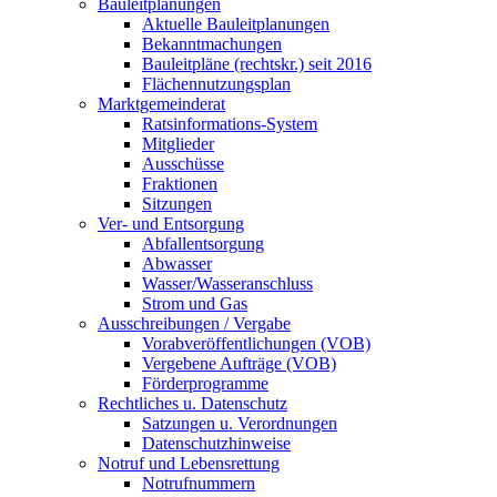
Bauleitplanungen
Aktuelle Bauleitplanungen
Bekanntmachungen
Bauleitpläne (rechtskr.) seit 2016
Flächennutzungsplan
Marktgemeinderat
Ratsinformations-System
Mitglieder
Ausschüsse
Fraktionen
Sitzungen
Ver- und Entsorgung
Abfallentsorgung
Abwasser
Wasser/Wasseranschluss
Strom und Gas
Ausschreibungen / Vergabe
Vorabveröffentlichungen (VOB)
Vergebene Aufträge (VOB)
Förderprogramme
Rechtliches u. Datenschutz
Satzungen u. Verordnungen
Datenschutzhinweise
Notruf und Lebensrettung
Notrufnummern