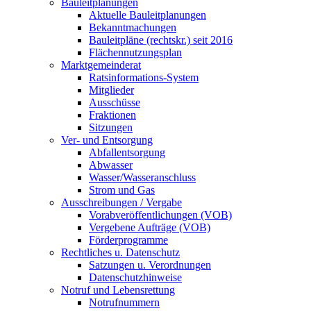
Bauleitplanungen
Aktuelle Bauleitplanungen
Bekanntmachungen
Bauleitpläne (rechtskr.) seit 2016
Flächennutzungsplan
Marktgemeinderat
Ratsinformations-System
Mitglieder
Ausschüsse
Fraktionen
Sitzungen
Ver- und Entsorgung
Abfallentsorgung
Abwasser
Wasser/Wasseranschluss
Strom und Gas
Ausschreibungen / Vergabe
Vorabveröffentlichungen (VOB)
Vergebene Aufträge (VOB)
Förderprogramme
Rechtliches u. Datenschutz
Satzungen u. Verordnungen
Datenschutzhinweise
Notruf und Lebensrettung
Notrufnummern