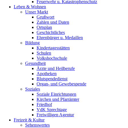
Feuerwehr u. Katastrophenschutz
Leben & Wohnen
Unser Markt
Grußwort
Zahlen und Daten
Ortsplan
Geschichtliches
Ehrenbürger u. Medaillen
Bildung
Kindertagesstätten
Schulen
Volkshochschule
Gesundheit
Ärzte und Heilberufe
Apotheken
Blutspendedienst
Organ- und Gewebespende
Soziales
Soziale Einrichtungen
Kirchen und Pfarrämter
Friedhof
VdK Sprechtage
Freiwilligen Agentur
Freizeit & Kultur
Sehenswertes