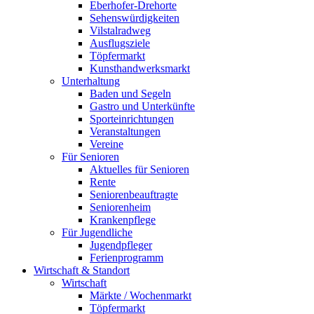
Eberhofer-Drehorte
Sehenswürdigkeiten
Vilstalradweg
Ausflugsziele
Töpfermarkt
Kunsthandwerksmarkt
Unterhaltung
Baden und Segeln
Gastro und Unterkünfte
Sporteinrichtungen
Veranstaltungen
Vereine
Für Senioren
Aktuelles für Senioren
Rente
Seniorenbeauftragte
Seniorenheim
Krankenpflege
Für Jugendliche
Jugendpfleger
Ferienprogramm
Wirtschaft & Standort
Wirtschaft
Märkte / Wochenmarkt
Töpfermarkt