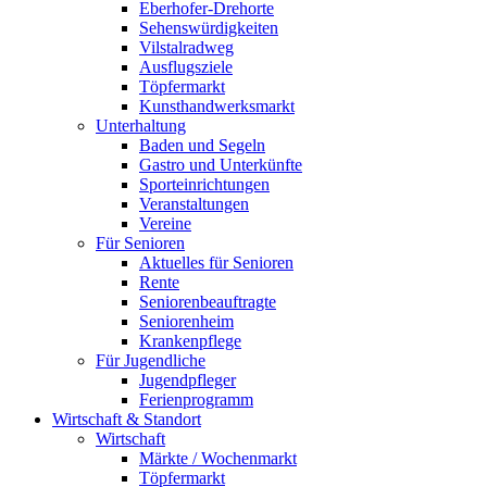
Eberhofer-Drehorte
Sehenswürdigkeiten
Vilstalradweg
Ausflugsziele
Töpfermarkt
Kunsthandwerksmarkt
Unterhaltung
Baden und Segeln
Gastro und Unterkünfte
Sporteinrichtungen
Veranstaltungen
Vereine
Für Senioren
Aktuelles für Senioren
Rente
Seniorenbeauftragte
Seniorenheim
Krankenpflege
Für Jugendliche
Jugendpfleger
Ferienprogramm
Wirtschaft & Standort
Wirtschaft
Märkte / Wochenmarkt
Töpfermarkt