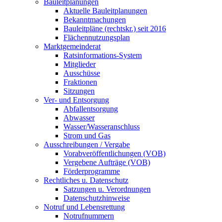
Bauleitplanungen
Aktuelle Bauleitplanungen
Bekanntmachungen
Bauleitpläne (rechtskr.) seit 2016
Flächennutzungsplan
Marktgemeinderat
Ratsinformations-System
Mitglieder
Ausschüsse
Fraktionen
Sitzungen
Ver- und Entsorgung
Abfallentsorgung
Abwasser
Wasser/Wasseranschluss
Strom und Gas
Ausschreibungen / Vergabe
Vorabveröffentlichungen (VOB)
Vergebene Aufträge (VOB)
Förderprogramme
Rechtliches u. Datenschutz
Satzungen u. Verordnungen
Datenschutzhinweise
Notruf und Lebensrettung
Notrufnummern