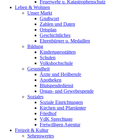
Feuerwehr u. Katastrophenschutz
Leben & Wohnen
Unser Markt
Grußwort
Zahlen und Daten
Ortsplan
Geschichtliches
Ehrenbürger u. Medaillen
Bildung
Kindertagesstätten
Schulen
Volkshochschule
Gesundheit
Ärzte und Heilberufe
Apotheken
Blutspendedienst
Organ- und Gewebespende
Soziales
Soziale Einrichtungen
Kirchen und Pfarrämter
Friedhof
VdK Sprechtage
Freiwilligen Agentur
Freizeit & Kultur
Sehenswertes