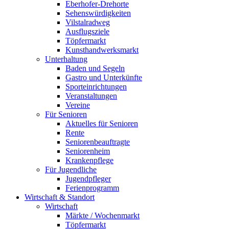
Eberhofer-Drehorte
Sehenswürdigkeiten
Vilstalradweg
Ausflugsziele
Töpfermarkt
Kunsthandwerksmarkt
Unterhaltung
Baden und Segeln
Gastro und Unterkünfte
Sporteinrichtungen
Veranstaltungen
Vereine
Für Senioren
Aktuelles für Senioren
Rente
Seniorenbeauftragte
Seniorenheim
Krankenpflege
Für Jugendliche
Jugendpfleger
Ferienprogramm
Wirtschaft & Standort
Wirtschaft
Märkte / Wochenmarkt
Töpfermarkt