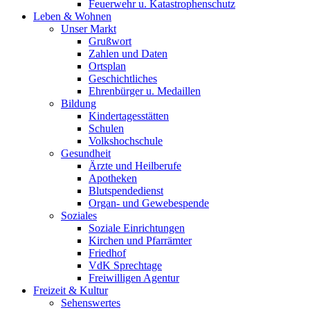
Feuerwehr u. Katastrophenschutz
Leben & Wohnen
Unser Markt
Grußwort
Zahlen und Daten
Ortsplan
Geschichtliches
Ehrenbürger u. Medaillen
Bildung
Kindertagesstätten
Schulen
Volkshochschule
Gesundheit
Ärzte und Heilberufe
Apotheken
Blutspendedienst
Organ- und Gewebespende
Soziales
Soziale Einrichtungen
Kirchen und Pfarrämter
Friedhof
VdK Sprechtage
Freiwilligen Agentur
Freizeit & Kultur
Sehenswertes