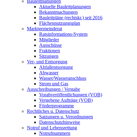
Bauleitplanungen
Aktuelle Bauleitplanungen
Bekanntmachungen
Bauleitpläne (rechtskr.) seit 2016
Flächennutzungsplan
Marktgemeinderat
Ratsinformations-System
Mitglieder
Ausschüsse
Fraktionen
Sitzungen
Ver- und Entsorgung
Abfallentsorgung
Abwasser
Wasser/Wasseranschluss
Strom und Gas
Ausschreibungen / Vergabe
Vorabveröffentlichungen (VOB)
Vergebene Aufträge (VOB)
Förderprogramme
Rechtliches u. Datenschutz
Satzungen u. Verordnungen
Datenschutzhinweise
Notruf und Lebensrettung
Notrufnummern