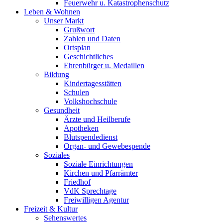
Feuerwehr u. Katastrophenschutz
Leben & Wohnen
Unser Markt
Grußwort
Zahlen und Daten
Ortsplan
Geschichtliches
Ehrenbürger u. Medaillen
Bildung
Kindertagesstätten
Schulen
Volkshochschule
Gesundheit
Ärzte und Heilberufe
Apotheken
Blutspendedienst
Organ- und Gewebespende
Soziales
Soziale Einrichtungen
Kirchen und Pfarrämter
Friedhof
VdK Sprechtage
Freiwilligen Agentur
Freizeit & Kultur
Sehenswertes