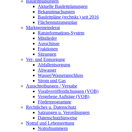
Bauleitplanungen
Aktuelle Bauleitplanungen
Bekanntmachungen
Bauleitpläne (rechtskr.) seit 2016
Flächennutzungsplan
Marktgemeinderat
Ratsinformations-System
Mitglieder
Ausschüsse
Fraktionen
Sitzungen
Ver- und Entsorgung
Abfallentsorgung
Abwasser
Wasser/Wasseranschluss
Strom und Gas
Ausschreibungen / Vergabe
Vorabveröffentlichungen (VOB)
Vergebene Aufträge (VOB)
Förderprogramme
Rechtliches u. Datenschutz
Satzungen u. Verordnungen
Datenschutzhinweise
Notruf und Lebensrettung
Notrufnummern