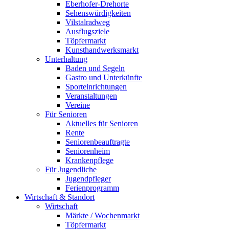
Eberhofer-Drehorte
Sehenswürdigkeiten
Vilstalradweg
Ausflugsziele
Töpfermarkt
Kunsthandwerksmarkt
Unterhaltung
Baden und Segeln
Gastro und Unterkünfte
Sporteinrichtungen
Veranstaltungen
Vereine
Für Senioren
Aktuelles für Senioren
Rente
Seniorenbeauftragte
Seniorenheim
Krankenpflege
Für Jugendliche
Jugendpfleger
Ferienprogramm
Wirtschaft & Standort
Wirtschaft
Märkte / Wochenmarkt
Töpfermarkt