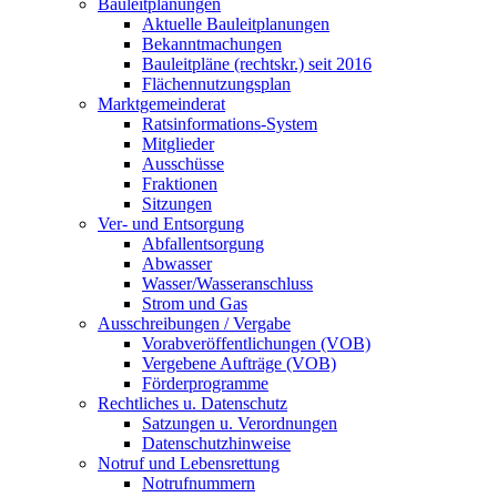
Bauleitplanungen
Aktuelle Bauleitplanungen
Bekanntmachungen
Bauleitpläne (rechtskr.) seit 2016
Flächennutzungsplan
Marktgemeinderat
Ratsinformations-System
Mitglieder
Ausschüsse
Fraktionen
Sitzungen
Ver- und Entsorgung
Abfallentsorgung
Abwasser
Wasser/Wasseranschluss
Strom und Gas
Ausschreibungen / Vergabe
Vorabveröffentlichungen (VOB)
Vergebene Aufträge (VOB)
Förderprogramme
Rechtliches u. Datenschutz
Satzungen u. Verordnungen
Datenschutzhinweise
Notruf und Lebensrettung
Notrufnummern