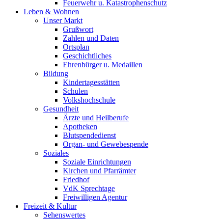
Feuerwehr u. Katastrophenschutz
Leben & Wohnen
Unser Markt
Grußwort
Zahlen und Daten
Ortsplan
Geschichtliches
Ehrenbürger u. Medaillen
Bildung
Kindertagesstätten
Schulen
Volkshochschule
Gesundheit
Ärzte und Heilberufe
Apotheken
Blutspendedienst
Organ- und Gewebespende
Soziales
Soziale Einrichtungen
Kirchen und Pfarrämter
Friedhof
VdK Sprechtage
Freiwilligen Agentur
Freizeit & Kultur
Sehenswertes