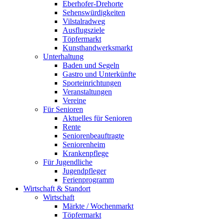
Eberhofer-Drehorte
Sehenswürdigkeiten
Vilstalradweg
Ausflugsziele
Töpfermarkt
Kunsthandwerksmarkt
Unterhaltung
Baden und Segeln
Gastro und Unterkünfte
Sporteinrichtungen
Veranstaltungen
Vereine
Für Senioren
Aktuelles für Senioren
Rente
Seniorenbeauftragte
Seniorenheim
Krankenpflege
Für Jugendliche
Jugendpfleger
Ferienprogramm
Wirtschaft & Standort
Wirtschaft
Märkte / Wochenmarkt
Töpfermarkt