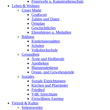
Feuerwehr u. Katastrophenschutz
Leben & Wohnen
Unser Markt
Grußwort
Zahlen und Daten
Ortsplan
Geschichtliches
Ehrenbürger u. Medaillen
Bildung
Kindertagesstätten
Schulen
Volkshochschule
Gesundheit
Ärzte und Heilberufe
Apotheken
Blutspendedienst
Organ- und Gewebespende
Soziales
Soziale Einrichtungen
Kirchen und Pfarrämter
Friedhof
VdK Sprechtage
Freiwilligen Agentur
Freizeit & Kultur
Sehenswertes