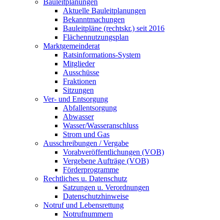
Bauleitplanungen
Aktuelle Bauleitplanungen
Bekanntmachungen
Bauleitpläne (rechtskr.) seit 2016
Flächennutzungsplan
Marktgemeinderat
Ratsinformations-System
Mitglieder
Ausschüsse
Fraktionen
Sitzungen
Ver- und Entsorgung
Abfallentsorgung
Abwasser
Wasser/Wasseranschluss
Strom und Gas
Ausschreibungen / Vergabe
Vorabveröffentlichungen (VOB)
Vergebene Aufträge (VOB)
Förderprogramme
Rechtliches u. Datenschutz
Satzungen u. Verordnungen
Datenschutzhinweise
Notruf und Lebensrettung
Notrufnummern