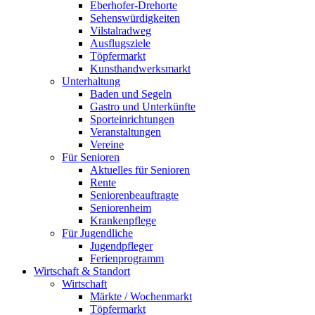
Eberhofer-Drehorte
Sehenswürdigkeiten
Vilstalradweg
Ausflugsziele
Töpfermarkt
Kunsthandwerksmarkt
Unterhaltung
Baden und Segeln
Gastro und Unterkünfte
Sporteinrichtungen
Veranstaltungen
Vereine
Für Senioren
Aktuelles für Senioren
Rente
Seniorenbeauftragte
Seniorenheim
Krankenpflege
Für Jugendliche
Jugendpfleger
Ferienprogramm
Wirtschaft & Standort
Wirtschaft
Märkte / Wochenmarkt
Töpfermarkt