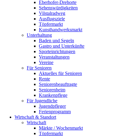
Eberhofer-Drehorte
Sehenswürdigkeiten
Vilstalradweg
Ausflugsziele
Töpfermarkt
Kunsthandwerksmarkt
Unterhaltung
Baden und Segeln
Gastro und Unterkünfte
Sporteinrichtungen
Veranstaltungen
Vereine
Für Senioren
Aktuelles für Senioren
Rente
Seniorenbeauftragte
Seniorenheim
Krankenpflege
Für Jugendliche
Jugendpfleger
Ferienprogramm
Wirtschaft & Standort
Wirtschaft
Märkte / Wochenmarkt
Töpfermarkt