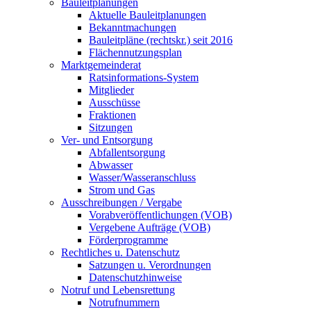
Bauleitplanungen
Aktuelle Bauleitplanungen
Bekanntmachungen
Bauleitpläne (rechtskr.) seit 2016
Flächennutzungsplan
Marktgemeinderat
Ratsinformations-System
Mitglieder
Ausschüsse
Fraktionen
Sitzungen
Ver- und Entsorgung
Abfallentsorgung
Abwasser
Wasser/Wasseranschluss
Strom und Gas
Ausschreibungen / Vergabe
Vorabveröffentlichungen (VOB)
Vergebene Aufträge (VOB)
Förderprogramme
Rechtliches u. Datenschutz
Satzungen u. Verordnungen
Datenschutzhinweise
Notruf und Lebensrettung
Notrufnummern