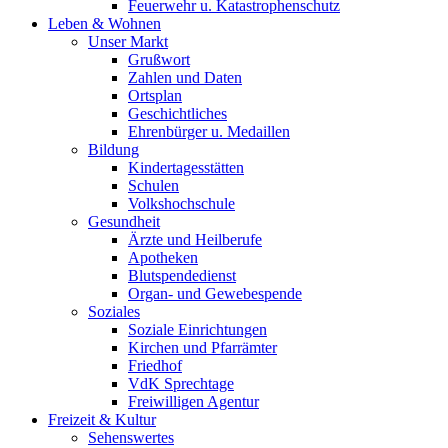
Feuerwehr u. Katastrophenschutz
Leben & Wohnen
Unser Markt
Grußwort
Zahlen und Daten
Ortsplan
Geschichtliches
Ehrenbürger u. Medaillen
Bildung
Kindertagesstätten
Schulen
Volkshochschule
Gesundheit
Ärzte und Heilberufe
Apotheken
Blutspendedienst
Organ- und Gewebespende
Soziales
Soziale Einrichtungen
Kirchen und Pfarrämter
Friedhof
VdK Sprechtage
Freiwilligen Agentur
Freizeit & Kultur
Sehenswertes