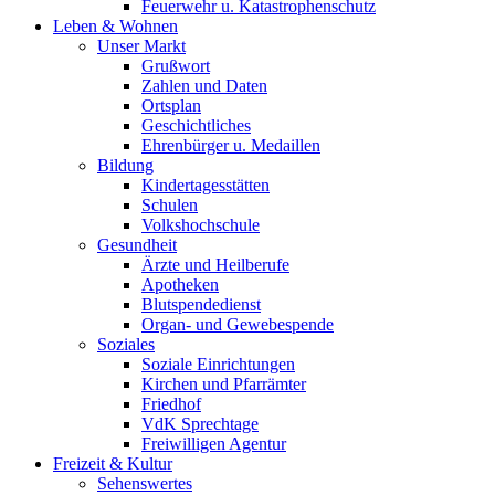
Feuerwehr u. Katastrophenschutz
Leben & Wohnen
Unser Markt
Grußwort
Zahlen und Daten
Ortsplan
Geschichtliches
Ehrenbürger u. Medaillen
Bildung
Kindertagesstätten
Schulen
Volkshochschule
Gesundheit
Ärzte und Heilberufe
Apotheken
Blutspendedienst
Organ- und Gewebespende
Soziales
Soziale Einrichtungen
Kirchen und Pfarrämter
Friedhof
VdK Sprechtage
Freiwilligen Agentur
Freizeit & Kultur
Sehenswertes