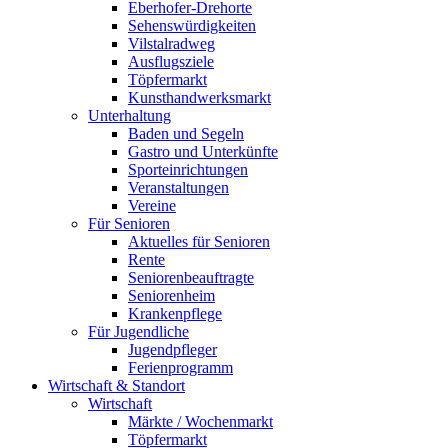
Eberhofer-Drehorte
Sehenswürdigkeiten
Vilstalradweg
Ausflugsziele
Töpfermarkt
Kunsthandwerksmarkt
Unterhaltung
Baden und Segeln
Gastro und Unterkünfte
Sporteinrichtungen
Veranstaltungen
Vereine
Für Senioren
Aktuelles für Senioren
Rente
Seniorenbeauftragte
Seniorenheim
Krankenpflege
Für Jugendliche
Jugendpfleger
Ferienprogramm
Wirtschaft & Standort
Wirtschaft
Märkte / Wochenmarkt
Töpfermarkt