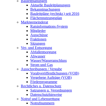
Bauleitplanungen
Aktuelle Bauleitplanungen
Bekanntmachungen
Bauleitpläne (rechtskr.) seit 2016
Flächennutzungsplan
Marktgemeinderat
Ratsinformations-System
Mitglieder
Ausschüsse
Fraktionen
Sitzungen
Ver- und Entsorgung
Abfallentsorgung
Abwasser
Wasser/Wasseranschluss
Strom und Gas
Ausschreibungen / Vergabe
Vorabveröffentlichungen (VOB)
Vergebene Aufträge (VOB)
Förderprogramme
Rechtliches u. Datenschutz
Satzungen u. Verordnungen
Datenschutzhinweise
Notruf und Lebensrettung
Notrufnummern