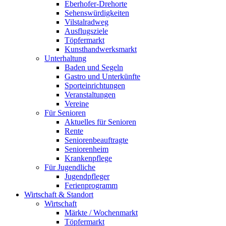
Eberhofer-Drehorte
Sehenswürdigkeiten
Vilstalradweg
Ausflugsziele
Töpfermarkt
Kunsthandwerksmarkt
Unterhaltung
Baden und Segeln
Gastro und Unterkünfte
Sporteinrichtungen
Veranstaltungen
Vereine
Für Senioren
Aktuelles für Senioren
Rente
Seniorenbeauftragte
Seniorenheim
Krankenpflege
Für Jugendliche
Jugendpfleger
Ferienprogramm
Wirtschaft & Standort
Wirtschaft
Märkte / Wochenmarkt
Töpfermarkt