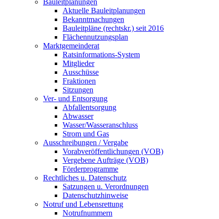
Bauleitplanungen
Aktuelle Bauleitplanungen
Bekanntmachungen
Bauleitpläne (rechtskr.) seit 2016
Flächennutzungsplan
Marktgemeinderat
Ratsinformations-System
Mitglieder
Ausschüsse
Fraktionen
Sitzungen
Ver- und Entsorgung
Abfallentsorgung
Abwasser
Wasser/Wasseranschluss
Strom und Gas
Ausschreibungen / Vergabe
Vorabveröffentlichungen (VOB)
Vergebene Aufträge (VOB)
Förderprogramme
Rechtliches u. Datenschutz
Satzungen u. Verordnungen
Datenschutzhinweise
Notruf und Lebensrettung
Notrufnummern