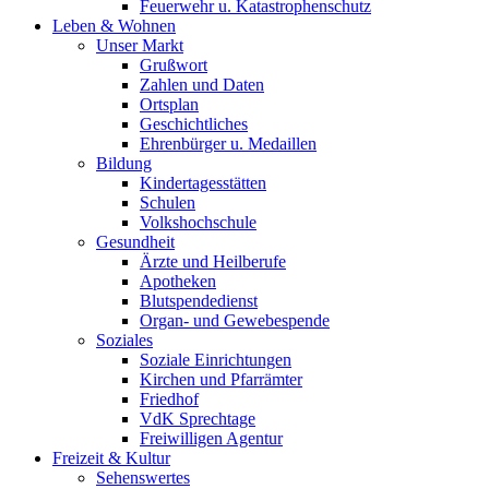
Feuerwehr u. Katastrophenschutz
Leben & Wohnen
Unser Markt
Grußwort
Zahlen und Daten
Ortsplan
Geschichtliches
Ehrenbürger u. Medaillen
Bildung
Kindertagesstätten
Schulen
Volkshochschule
Gesundheit
Ärzte und Heilberufe
Apotheken
Blutspendedienst
Organ- und Gewebespende
Soziales
Soziale Einrichtungen
Kirchen und Pfarrämter
Friedhof
VdK Sprechtage
Freiwilligen Agentur
Freizeit & Kultur
Sehenswertes