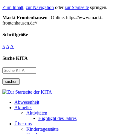
Zum Inhalt
,
zur Navigation
oder
zur Startseite
springen.
Markt Frontenhausen
| Online: https://www.markt-
frontenhausen.de//
Schriftgröße
A
A
A
Suche KITA
suchen
Abwesenheit
Aktuelles
Aktivitäten
Highlight des Jahres
Über uns
Kindertagesstätte