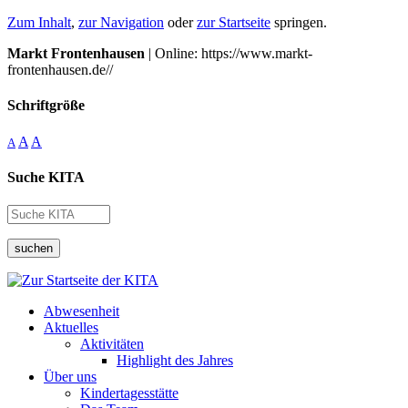
Zum Inhalt
,
zur Navigation
oder
zur Startseite
springen.
Markt Frontenhausen
| Online: https://www.markt-
frontenhausen.de//
Schriftgröße
A
A
A
Suche KITA
suchen
Abwesenheit
Aktuelles
Aktivitäten
Highlight des Jahres
Über uns
Kindertagesstätte