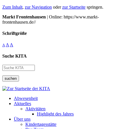
Zum Inhalt
,
zur Navigation
oder
zur Startseite
springen.
Markt Frontenhausen
| Online: https://www.markt-
frontenhausen.de//
Schriftgröße
A
A
A
Suche KITA
suchen
Abwesenheit
Aktuelles
Aktivitäten
Highlight des Jahres
Über uns
Kindertagesstätte