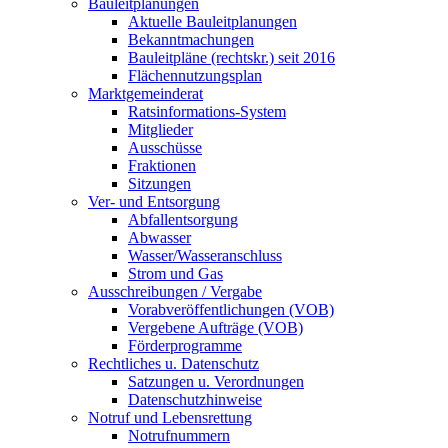
Bauleitplanungen
Aktuelle Bauleitplanungen
Bekanntmachungen
Bauleitpläne (rechtskr.) seit 2016
Flächennutzungsplan
Marktgemeinderat
Ratsinformations-System
Mitglieder
Ausschüsse
Fraktionen
Sitzungen
Ver- und Entsorgung
Abfallentsorgung
Abwasser
Wasser/Wasseranschluss
Strom und Gas
Ausschreibungen / Vergabe
Vorabveröffentlichungen (VOB)
Vergebene Aufträge (VOB)
Förderprogramme
Rechtliches u. Datenschutz
Satzungen u. Verordnungen
Datenschutzhinweise
Notruf und Lebensrettung
Notrufnummern