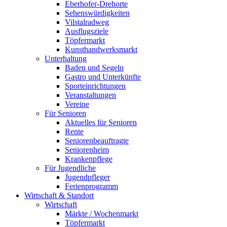
Eberhofer-Drehorte
Sehenswürdigkeiten
Vilstalradweg
Ausflugsziele
Töpfermarkt
Kunsthandwerksmarkt
Unterhaltung
Baden und Segeln
Gastro und Unterkünfte
Sporteinrichtungen
Veranstaltungen
Vereine
Für Senioren
Aktuelles für Senioren
Rente
Seniorenbeauftragte
Seniorenheim
Krankenpflege
Für Jugendliche
Jugendpfleger
Ferienprogramm
Wirtschaft & Standort
Wirtschaft
Märkte / Wochenmarkt
Töpfermarkt