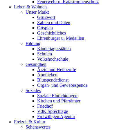
Feuerwehr u. Katastrophenschutz
Leben & Wohnen
Unser Markt
Grußwort
Zahlen und Daten
Ortsplan
Geschichtliches
Ehrenbürger u. Medaillen
Bildung
Kindertagesstätten
Schulen
Volkshochschule
Gesundheit
Ärzte und Heilberufe
Apotheken
Blutspendedienst
Organ- und Gewebespende
Soziales
Soziale Einrichtungen
Kirchen und Pfarrämter
Friedhof
VdK Sprechtage
Freiwilligen Agentur
Freizeit & Kultur
Sehenswertes