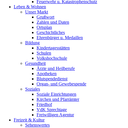
Feuerwehr u. Katastrophenschutz
Leben & Wohnen
Unser Markt
Grußwort
Zahlen und Daten
Ortsplan
Geschichtliches
Ehrenbürger u. Medaillen
Bildung
Kindertagesstätten
Schulen
Volkshochschule
Gesundheit
Ärzte und Heilberufe
Apotheken
Blutspendedienst
Organ- und Gewebespende
Soziales
Soziale Einrichtungen
Kirchen und Pfarrämter
Friedhof
VdK Sprechtage
Freiwilligen Agentur
Freizeit & Kultur
Sehenswertes