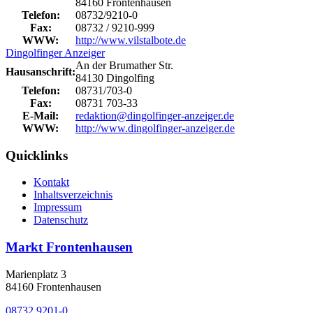
84160 Frontenhausen
Telefon:
08732/9210-0
Fax:
08732 / 9210-999
WWW:
http://www.vilstalbote.de
Dingolfinger Anzeiger
An der Brumather Str.
Hausanschrift:
84130 Dingolfing
Telefon:
08731/703-0
Fax:
08731 703-33
E-Mail:
redaktion@dingolfinger-anzeiger.de
WWW:
http://www.dingolfinger-anzeiger.de
Quicklinks
Kontakt
Inhaltsverzeichnis
Impressum
Datenschutz
Markt Frontenhausen
Marienplatz 3
84160 Frontenhausen
08732 9201-0