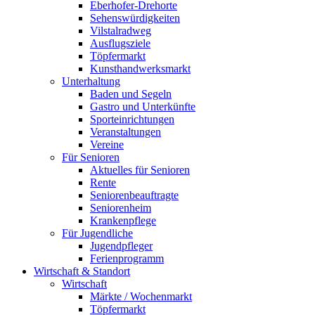
Eberhofer-Drehorte
Sehenswürdigkeiten
Vilstalradweg
Ausflugsziele
Töpfermarkt
Kunsthandwerksmarkt
Unterhaltung
Baden und Segeln
Gastro und Unterkünfte
Sporteinrichtungen
Veranstaltungen
Vereine
Für Senioren
Aktuelles für Senioren
Rente
Seniorenbeauftragte
Seniorenheim
Krankenpflege
Für Jugendliche
Jugendpfleger
Ferienprogramm
Wirtschaft & Standort
Wirtschaft
Märkte / Wochenmarkt
Töpfermarkt