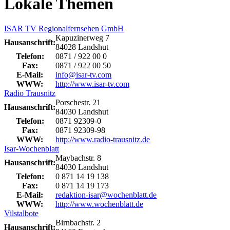
Lokale Themen
ISAR TV Regionalfernsehen GmbH
Kapuzinerweg 7
Hausanschrift:
84028 Landshut
Telefon:
0871 / 922 00 0
Fax:
0871 / 922 00 50
E-Mail:
info@isar-tv.com
WWW:
http://www.isar-tv.com
Radio Trausnitz
Porschestr. 21
Hausanschrift:
84030 Landshut
Telefon:
0871 92309-0
Fax:
0871 92309-98
WWW:
http://www.radio-trausnitz.de
Isar-Wochenblatt
Maybachstr. 8
Hausanschrift:
84030 Landshut
Telefon:
0 871 14 19 138
Fax:
0 871 14 19 173
E-Mail:
redaktion-isar@wochenblatt.de
WWW:
http://www.wochenblatt.de
Vilstalbote
Birnbachstr. 2
Hausanschrift: