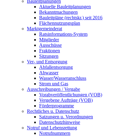
Bauleitplanungen
Aktuelle Bauleitplanungen
Bekanntmachungen
Bauleitpläne (rechtskr.) seit 2016
Flächennutzungsplan
Marktgemeinderat
Ratsinformations-System
Mitglieder
Ausschüsse
Fraktionen
Sitzungen
Ver- und Entsorgung
Abfallentsorgung
Abwasser
Wasser/Wasseranschluss
Strom und Gas
Ausschreibungen / Vergabe
Vorabveröffentlichungen (VOB)
Vergebene Aufträge (VOB)
Förderprogramme
Rechtliches u. Datenschutz
Satzungen u. Verordnungen
Datenschutzhinweise
Notruf und Lebensrettung
Notrufnummern