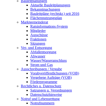
Bauleitplanungen
Aktuelle Bauleitplanungen
Bekanntmachungen
Bauleitpläne (rechtskr.) seit 2016
Flächennutzungsplan
Marktgemeinderat
Ratsinformations-System
Mitglieder
Ausschüsse
Fraktionen
Sitzungen
Ver- und Entsorgung
Abfallentsorgung
Abwasser
Wasser/Wasseranschluss
Strom und Gas
Ausschreibungen / Vergabe
Vorabveröffentlichungen (VOB)
Vergebene Aufträge (VOB)
Förderprogramme
Rechtliches u. Datenschutz
Satzungen u. Verordnungen
Datenschutzhinweise
Notruf und Lebensrettung
Notrufnummern