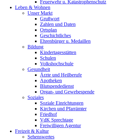
Feuerwehr u. Katastrophenschutz
Leben & Wohnen
Unser Markt
Grußwort
Zahlen und Daten
Ortsplan
Geschichtliches
Ehrenbürger u. Medaillen
Bildung
Kindertagesstätten
Schulen
Volkshochschule
Gesundheit
Ärzte und Heilberufe
Apotheken
Blutspendedienst
Organ- und Gewebespende
Soziales
Soziale Einrichtungen
Kirchen und Pfarrämter
Friedhof
VdK Sprechtage
Freiwilligen Agentur
Freizeit & Kultur
Sehenswertes