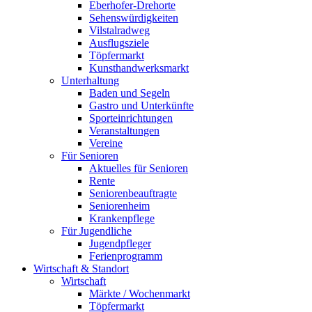
Eberhofer-Drehorte
Sehenswürdigkeiten
Vilstalradweg
Ausflugsziele
Töpfermarkt
Kunsthandwerksmarkt
Unterhaltung
Baden und Segeln
Gastro und Unterkünfte
Sporteinrichtungen
Veranstaltungen
Vereine
Für Senioren
Aktuelles für Senioren
Rente
Seniorenbeauftragte
Seniorenheim
Krankenpflege
Für Jugendliche
Jugendpfleger
Ferienprogramm
Wirtschaft & Standort
Wirtschaft
Märkte / Wochenmarkt
Töpfermarkt