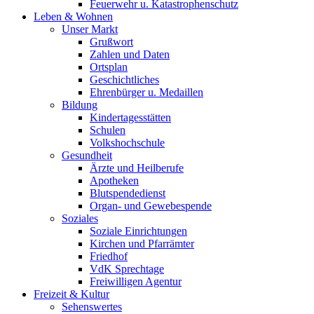
Feuerwehr u. Katastrophenschutz
Leben & Wohnen
Unser Markt
Grußwort
Zahlen und Daten
Ortsplan
Geschichtliches
Ehrenbürger u. Medaillen
Bildung
Kindertagesstätten
Schulen
Volkshochschule
Gesundheit
Ärzte und Heilberufe
Apotheken
Blutspendedienst
Organ- und Gewebespende
Soziales
Soziale Einrichtungen
Kirchen und Pfarrämter
Friedhof
VdK Sprechtage
Freiwilligen Agentur
Freizeit & Kultur
Sehenswertes