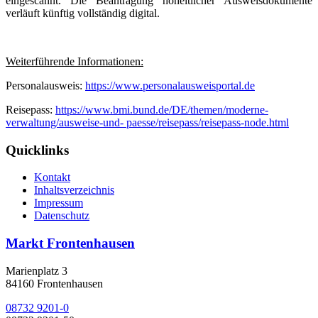
eingescannt. Die Beantragung hoheitlicher Ausweisdokumente
verläuft künftig vollständig digital.
Weiterführende Informationen:
Personalausweis:
https://www.personalausweisportal.de
Reisepass:
https://www.bmi.bund.de/DE/themen/moderne-
verwaltung/ausweise-und- paesse/reisepass/reisepass-node.html
Quicklinks
Kontakt
Inhaltsverzeichnis
Impressum
Datenschutz
Markt Frontenhausen
Marienplatz 3
84160 Frontenhausen
08732 9201-0