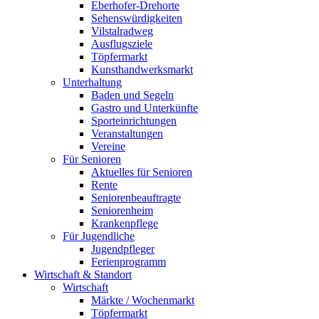
Eberhofer-Drehorte
Sehenswürdigkeiten
Vilstalradweg
Ausflugsziele
Töpfermarkt
Kunsthandwerksmarkt
Unterhaltung
Baden und Segeln
Gastro und Unterkünfte
Sporteinrichtungen
Veranstaltungen
Vereine
Für Senioren
Aktuelles für Senioren
Rente
Seniorenbeauftragte
Seniorenheim
Krankenpflege
Für Jugendliche
Jugendpfleger
Ferienprogramm
Wirtschaft & Standort
Wirtschaft
Märkte / Wochenmarkt
Töpfermarkt