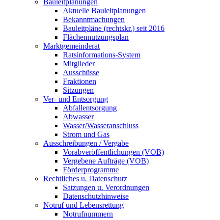
Bauleitplanungen
Aktuelle Bauleitplanungen
Bekanntmachungen
Bauleitpläne (rechtskr.) seit 2016
Flächennutzungsplan
Marktgemeinderat
Ratsinformations-System
Mitglieder
Ausschüsse
Fraktionen
Sitzungen
Ver- und Entsorgung
Abfallentsorgung
Abwasser
Wasser/Wasseranschluss
Strom und Gas
Ausschreibungen / Vergabe
Vorabveröffentlichungen (VOB)
Vergebene Aufträge (VOB)
Förderprogramme
Rechtliches u. Datenschutz
Satzungen u. Verordnungen
Datenschutzhinweise
Notruf und Lebensrettung
Notrufnummern