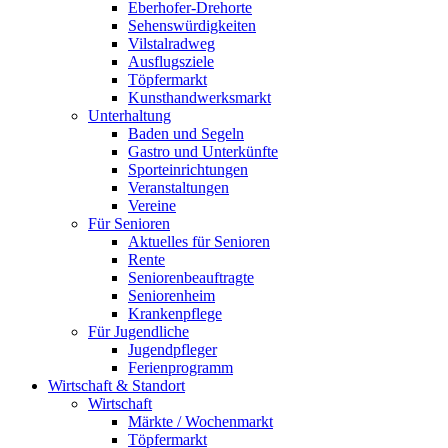
Eberhofer-Drehorte
Sehenswürdigkeiten
Vilstalradweg
Ausflugsziele
Töpfermarkt
Kunsthandwerksmarkt
Unterhaltung
Baden und Segeln
Gastro und Unterkünfte
Sporteinrichtungen
Veranstaltungen
Vereine
Für Senioren
Aktuelles für Senioren
Rente
Seniorenbeauftragte
Seniorenheim
Krankenpflege
Für Jugendliche
Jugendpfleger
Ferienprogramm
Wirtschaft & Standort
Wirtschaft
Märkte / Wochenmarkt
Töpfermarkt