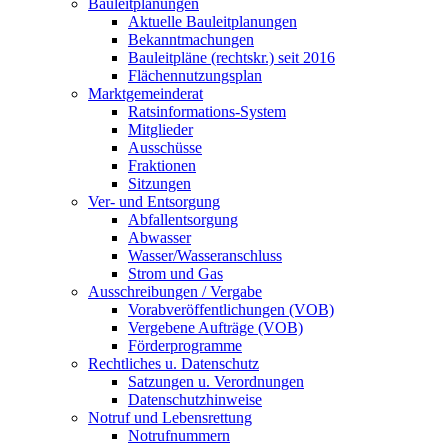
Bauleitplanungen
Aktuelle Bauleitplanungen
Bekanntmachungen
Bauleitpläne (rechtskr.) seit 2016
Flächennutzungsplan
Marktgemeinderat
Ratsinformations-System
Mitglieder
Ausschüsse
Fraktionen
Sitzungen
Ver- und Entsorgung
Abfallentsorgung
Abwasser
Wasser/Wasseranschluss
Strom und Gas
Ausschreibungen / Vergabe
Vorabveröffentlichungen (VOB)
Vergebene Aufträge (VOB)
Förderprogramme
Rechtliches u. Datenschutz
Satzungen u. Verordnungen
Datenschutzhinweise
Notruf und Lebensrettung
Notrufnummern