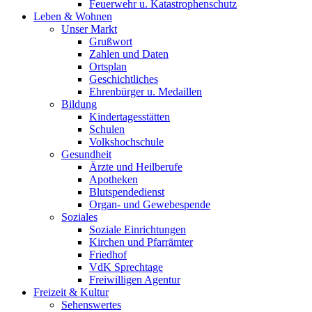
Feuerwehr u. Katastrophenschutz
Leben & Wohnen
Unser Markt
Grußwort
Zahlen und Daten
Ortsplan
Geschichtliches
Ehrenbürger u. Medaillen
Bildung
Kindertagesstätten
Schulen
Volkshochschule
Gesundheit
Ärzte und Heilberufe
Apotheken
Blutspendedienst
Organ- und Gewebespende
Soziales
Soziale Einrichtungen
Kirchen und Pfarrämter
Friedhof
VdK Sprechtage
Freiwilligen Agentur
Freizeit & Kultur
Sehenswertes